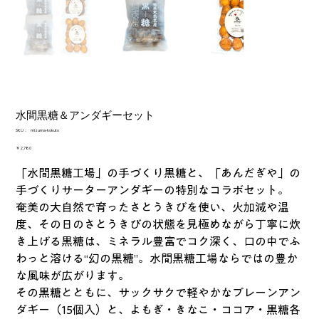
水間黒糖＆アンダギーセット
SKU：
SKU：
mizuma-kokuto
mizuma-
kokuto
価
￥2,780
格
「水間黒糖工場」の手づくり黒糖と、「あんだぎや」の
手づくりサーターアンダギーの特別なコラボセット。
奄美の大自然で育ったさとうきびを使い、火加減や温
度、その日のさとうきびの状態を見極めながら丁寧に炊
き上げる黒糖は、ミネラル豊富でコク深く、口の中でふ
わっと溶ける“幻の黒糖”。水間黒糖工場ならではの豊か
な風味が広がります。
その黒糖とともに、サックサクで軽やかなプレーンアン
ダギー（15個入）と、よもぎ・きなこ・ココア・黒糖各