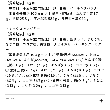
【賞味期限】3週間
【原材料】小麦粉(国内製造)、卵、白糖／ベーキングパウダー
【栄養成分表示(100ｇ当り)】熱量:487kcal、たんぱく質:5.7
ｇ、脂質:25.8ｇ、炭水化物:58.1ｇ、食塩相当量:0.14ｇ
・ミックスアンダギー
【賞味期限】3週間
【原材料】
小麦粉(国内製造)、卵、白糖、島ザラメ、よもぎ粉、
きなこ粉、ココア粉、黒糖粉、タピオカ粉／ベーキングパウダ
ー
【栄養成分表示(100ｇ当り)】
◯ 熱量:黒糖(456kcal)、きなこ
(481kcal)、よもぎ(455kcal)、ココア(492kcal) / ◯ たんぱく質:
黒糖(5.8ｇ)、きなこ(7.3ｇ)、よもぎ(6.0ｇ)、ココア(6.0ｇ) / 
◯ 脂質:黒糖(20.7ｇ)、きなこ(25.5ｇ)、よもぎ(20.8ｇ)、ココア
(26.8ｇ) / ◯ 炭水化物:黒糖(61.5ｇ)、きなこ(55.5ｇ)、よもぎ
(60.9ｇ)、ココア(56.7ｇ) / ◯ 食塩相当量:黒糖(0.13ｇ)、きなこ
(0.13ｇ)、よもぎ(0.24ｇ)、ココア(0.13ｇ)
返品について